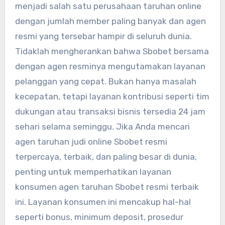
menjadi salah satu perusahaan taruhan online
dengan jumlah member paling banyak dan agen
resmi yang tersebar hampir di seluruh dunia.
Tidaklah mengherankan bahwa Sbobet bersama
dengan agen resminya mengutamakan layanan
pelanggan yang cepat. Bukan hanya masalah
kecepatan, tetapi layanan kontribusi seperti tim
dukungan atau transaksi bisnis tersedia 24 jam
sehari selama seminggu. Jika Anda mencari
agen taruhan judi online Sbobet resmi
terpercaya, terbaik, dan paling besar di dunia,
penting untuk memperhatikan layanan
konsumen agen taruhan Sbobet resmi terbaik
ini. Layanan konsumen ini mencakup hal-hal
seperti bonus, minimum deposit, prosedur