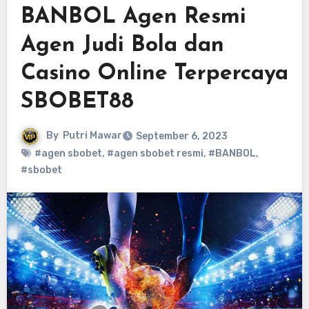
BANBOL Agen Resmi
Agen Judi Bola dan
Casino Online Terpercaya
SBOBET88
By
Putri Mawar
September 6, 2023
#agen sbobet
,
#agen sbobet resmi
,
#BANBOL
,
#sbobet