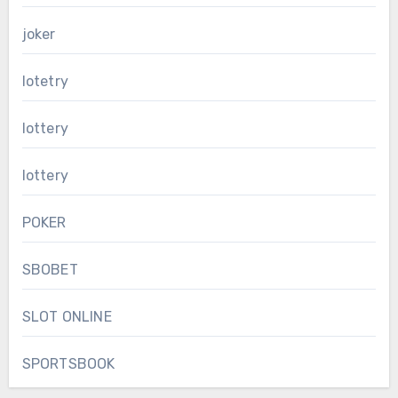
joker
lotetry
lottery
lottery
POKER
SBOBET
SLOT ONLINE
SPORTSBOOK