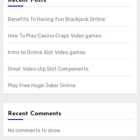
Recent Posts
Benefits To Having fun Blackjack Online
How To Play Casino Craps Video games
Intro to Online Slot Video games
Great Video clip Slot Components
Play Free Huge Joker Online
Recent Comments
No comments to show.