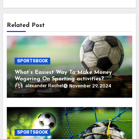
Related Post
SPORTSBOOK
What’s Easiest Way To Make Money
Wagering On Sporting activities?
alexander Rachel
November 29, 2024
SPORTSBOOK