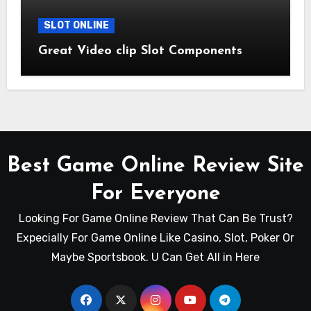
SLOT ONLINE
Great Video clip Slot Components
Best Game Online Review Site
For Everyone
Looking For Game Online Review That Can Be Trust?
Expecially For Game Online Like Casino, Slot, Poker Or
Maybe Sportsbook. U Can Get All in Here