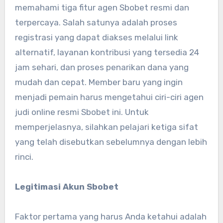
memahami tiga fitur agen Sbobet resmi dan
terpercaya. Salah satunya adalah proses
registrasi yang dapat diakses melalui link
alternatif, layanan kontribusi yang tersedia 24
jam sehari, dan proses penarikan dana yang
mudah dan cepat. Member baru yang ingin
menjadi pemain harus mengetahui ciri-ciri agen
judi online resmi Sbobet ini. Untuk
memperjelasnya, silahkan pelajari ketiga sifat
yang telah disebutkan sebelumnya dengan lebih
rinci.
Legitimasi Akun Sbobet
Faktor pertama yang harus Anda ketahui adalah