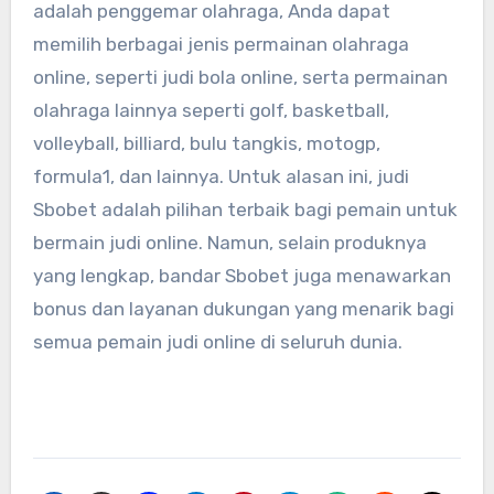
adalah penggemar olahraga, Anda dapat
memilih berbagai jenis permainan olahraga
online, seperti judi bola online, serta permainan
olahraga lainnya seperti golf, basketball,
volleyball, billiard, bulu tangkis, motogp,
formula1, dan lainnya. Untuk alasan ini, judi
Sbobet adalah pilihan terbaik bagi pemain untuk
bermain judi online. Namun, selain produknya
yang lengkap, bandar Sbobet juga menawarkan
bonus dan layanan dukungan yang menarik bagi
semua pemain judi online di seluruh dunia.