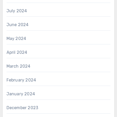
July 2024
June 2024
May 2024
April 2024
March 2024
February 2024
January 2024
December 2023