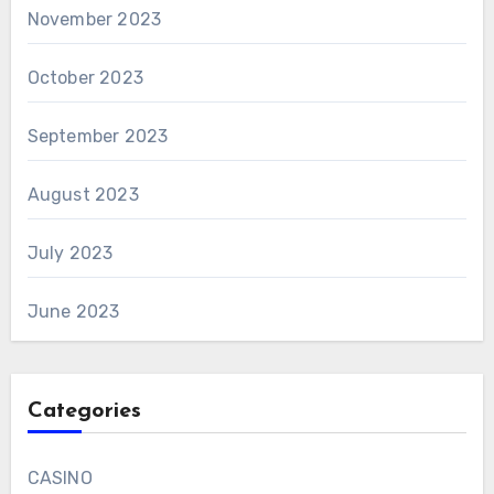
November 2023
October 2023
September 2023
August 2023
July 2023
June 2023
Categories
CASINO