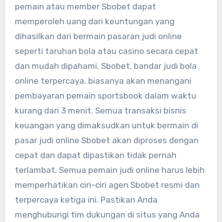
pemain atau member Sbobet dapat
memperoleh uang dari keuntungan yang
dihasilkan dari bermain pasaran judi online
seperti taruhan bola atau casino secara cepat
dan mudah dipahami. Sbobet, bandar judi bola
online terpercaya, biasanya akan menangani
pembayaran pemain sportsbook dalam waktu
kurang dari 3 menit. Semua transaksi bisnis
keuangan yang dimaksudkan untuk bermain di
pasar judi online Sbobet akan diproses dengan
cepat dan dapat dipastikan tidak pernah
terlambat. Semua pemain judi online harus lebih
memperhatikan ciri-ciri agen Sbobet resmi dan
terpercaya ketiga ini. Pastikan Anda
menghubungi tim dukungan di situs yang Anda